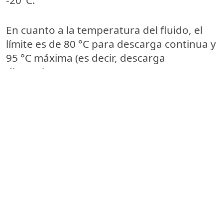
En cuanto a la temperatura del fluido, el
límite es de 80 °C para descarga continua y
95 °C máxima (es decir, descarga
discontinua).
La resistencia química a la mayoría de
sustancias más comunes disueltas en las
aguas residuales civiles e industriales
también es muy elevada.
Silere es
simplemente