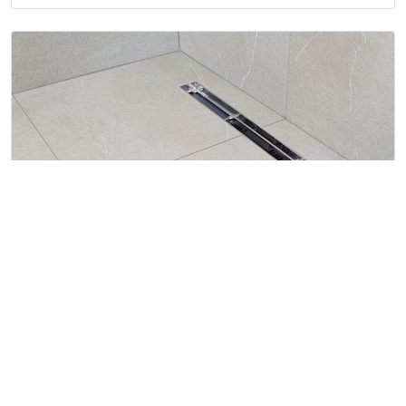
Fase 5
Quitar la protección de EPS expandido y regular la
altura del soporte de la rejilla para que se adapte al
grosor del revestimiento. Colocar las baldosas.