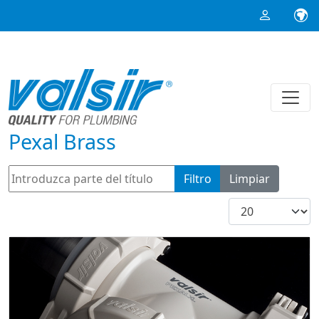
Pexal Brass
Introduzca parte del título
Filtro
Limpiar
Cantidad