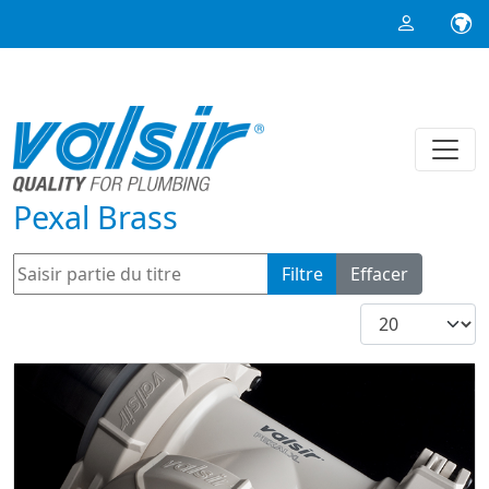
Pexal Brass
Saisir partie du titre
Filtre
Effacer
Afficher #