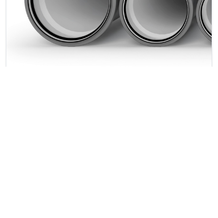
INSPECTIONS SIMPLIFIÉES
La couche interne blanche et extrêmement lisse
facilite les opérations de vidéo inspection.