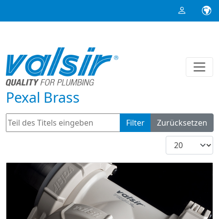
Pexal Brass
Teil des Titels eingeben
Filter
Zurücksetzen
Anzeige #