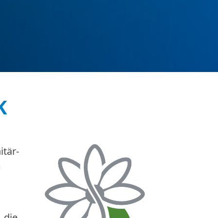
K
itär-
m
 die