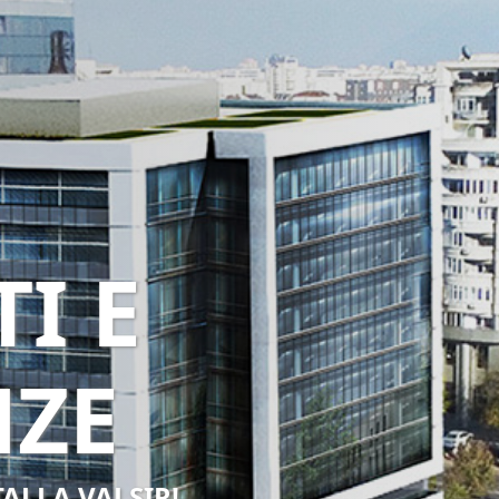
I E
NZE
TALLA VALSIR!