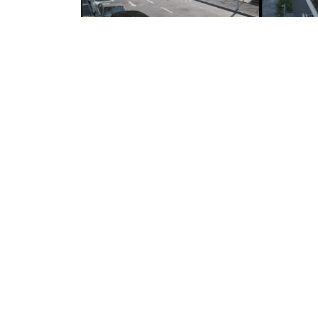
Valsir S.p.a.
- Società a unico socio - P.IVA
00700170988 - Nr. iscrizione al registro delle
imprese di Brescia - (codice fiscale) 02878210174 
R.E.A. 301171 - Capitale sociale i.v. € 90.000.000,0
Soggetta all'attività di direzione e coordinamento
art. 2497 bis C.C. da parte di Silmar Group S.p.A. -
Codice Fiscale 02075160172