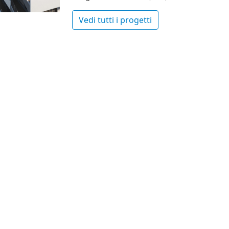
Vedi tutti i progetti
Nr.
0 -
 ex