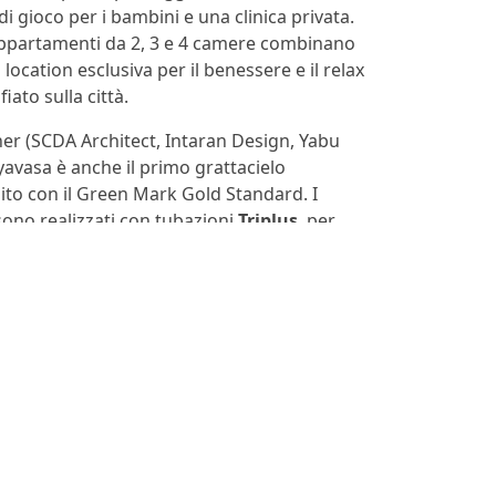
 di gioco per i bambini e una clinica privata.
i appartamenti da 2, 3 e 4 camere combinano
cation esclusiva per il benessere e il relax
iato sulla città.
ner (SCDA Architect, Intaran Design, Yabu
avasa è anche il primo grattacielo
uito con il Green Mark Gold Standard. I
sono realizzati con tubazioni
Triplus
, per
e.
MENU
PRIVACY POLICY
COOKIE POLICY
INFORMATIVE PRIVACY