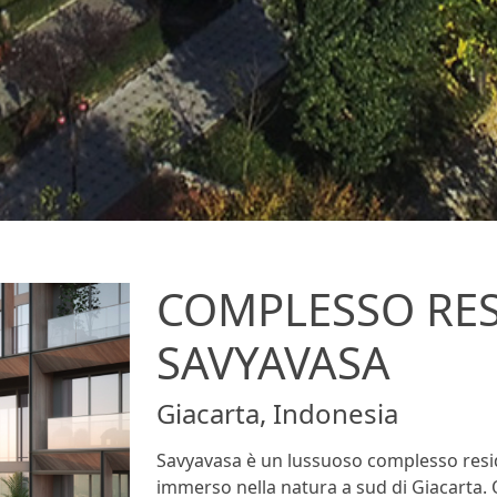
COMPLESSO RES
SAVYAVASA
Giacarta, Indonesia
Savyavasa è un lussuoso complesso resid
immerso nella natura a sud di Giacarta. 