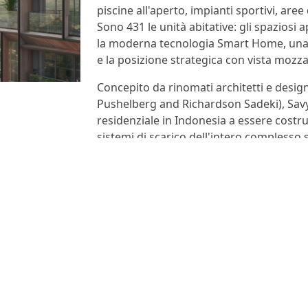
piscine all'aperto, impianti sportivi, aree
Sono 431 le unità abitative: gli spazios
la moderna tecnologia Smart Home, una lo
e la posizione strategica con vista mozzaf
Concepito da rinomati architetti e desig
Pushelberg and Richardson Sadeki), Savy
residenziale in Indonesia a essere costr
sistemi di scarico dell'intero complesso 
garantire le migliori prestazioni acustich
Vedi tutti i progetti