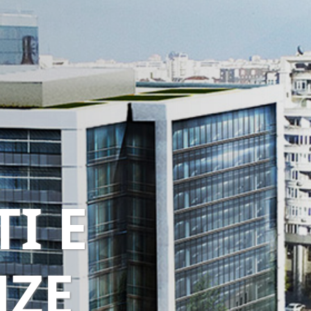
I E
NZE