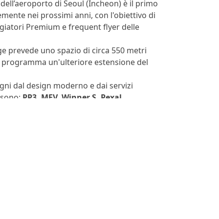
ell’aeroporto di Seoul (Incheon) è il primo
mente nei prossimi anni, con l'obiettivo di
ggiatori Premium e frequent flyer delle
unge prevede uno spazio di circa 550 metri
in programma un'ulteriore estensione del
agni dal design moderno e dai servizi
e sono:
PP3, MFV, Winner S, Pexal,
MENU
PRIVACY POLICY
COOKIE POLICY
INFORMATIVE PRIVACY