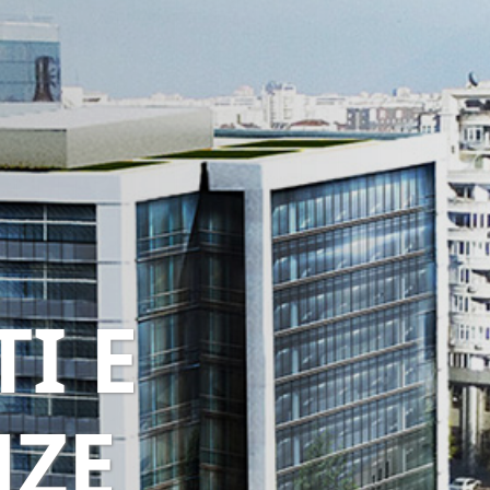
I E
NZE