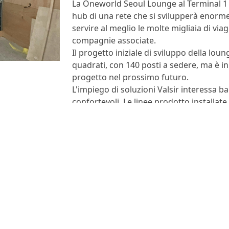
La Oneworld Seoul Lounge al Terminal 1 d
hub di una rete che si svilupperà enorme
servire al meglio le molte migliaia di via
compagnie associate.
Il progetto iniziale di sviluppo della lo
quadrati, con 140 posti a sedere, ma è 
progetto nel prossimo futuro.
L'impiego di soluzioni Valsir interessa b
confortevoli. Le linee prodotto installat
Bravopress e AirVal
.
Vedi tutti i progetti