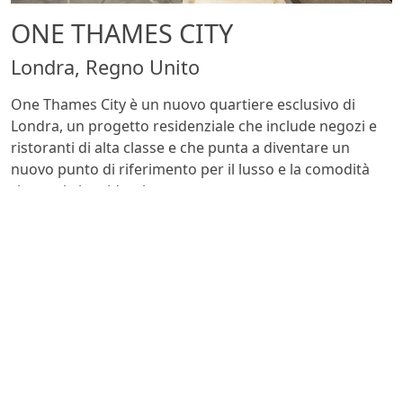
ONE THAMES CITY
Londra, Regno Unito
One Thames City è un nuovo quartiere esclusivo di
Londra, un progetto residenziale che include negozi e
ristoranti di alta classe e che punta a diventare un
nuovo punto di riferimento per il lusso e la comodità
riservati ai residenti.
In totale sono 12 gli edifici del complesso, a ridosso del
nuovo parco lineare di Londra, che godono di una vista
mozzafiato sul Tamigi. Le torri N8 e N9, rispettivamente
da 53 e 33 piani - che ospitano in totale 531
appartamenti - utilizzano soluzioni Valsir per lo scarico
(
HDPE
), la distribuzione idrica (
Pexal
e
Pexal Brass
) e
per i locali bagno (
Winner S
e placche
R8
).
Vedi tutti i progetti