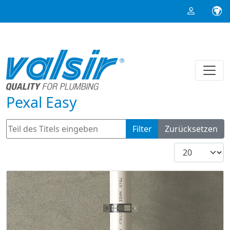
Pexal Easy
Teil des Titels eingeben
Filter
Zurücksetzen
Anzeige #