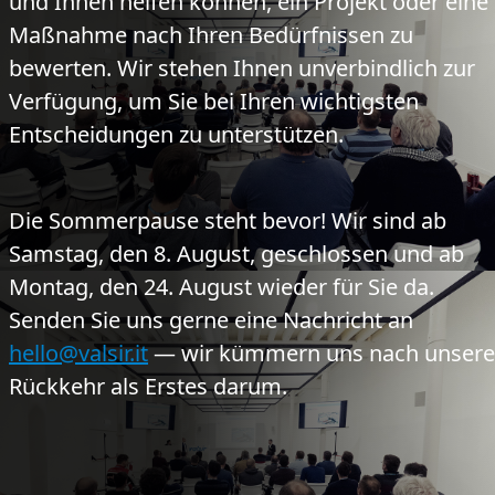
und Ihnen helfen können, ein Projekt oder eine
Maßnahme nach Ihren Bedürfnissen zu
bewerten. Wir stehen Ihnen unverbindlich zur
Verfügung, um Sie bei Ihren wichtigsten
Entscheidungen zu unterstützen.
Die Sommerpause steht bevor!
Wir sind ab
Samstag, den 8. August, geschlossen und ab
Montag, den 24. August wieder für Sie da.
Senden Sie uns gerne eine Nachricht an
hello@valsir.it
— wir kümmern uns nach unsere
Rückkehr als Erstes darum.