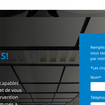
Rempliss
S!
vous ser
par notr
*Les ch
Nom*
 capables
et de vous
ervention
Télépho
sommes à