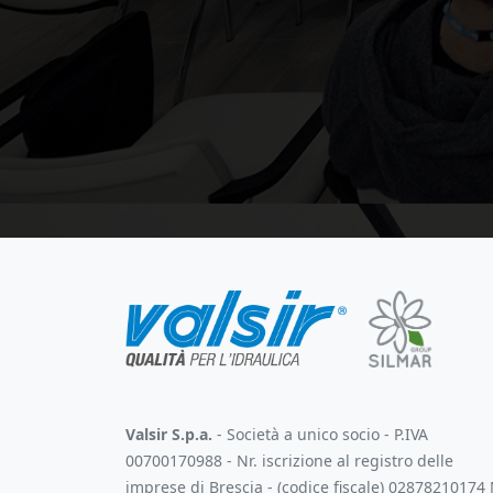
Valsir S.p.a.
- Società a unico socio - P.IVA
00700170988 - Nr. iscrizione al registro delle
imprese di Brescia - (codice fiscale) 02878210174 