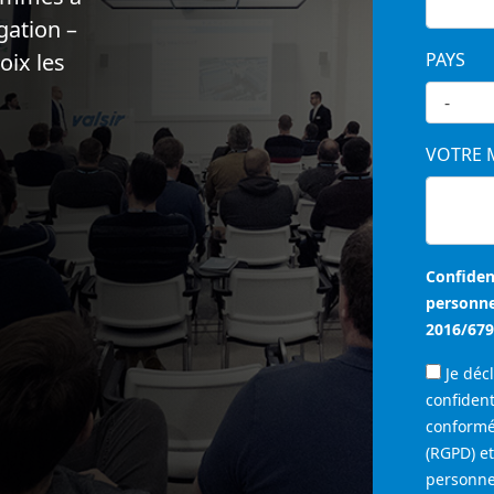
gation –
oix les
PAYS
VOTRE 
Confiden
personne
2016/679
Je décl
confident
conformé
(RGPD) et
personne