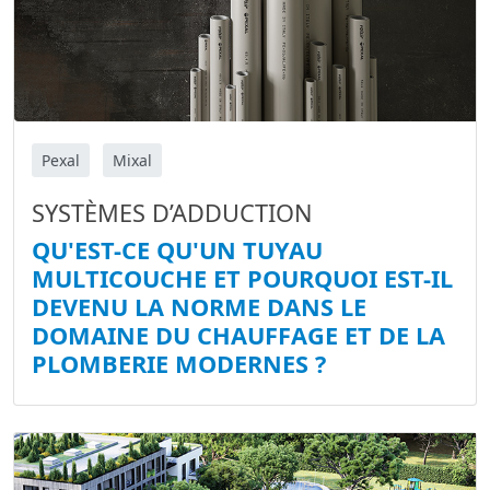
Pexal
Mixal
SYSTÈMES D’ADDUCTION
QU'EST-CE QU'UN TUYAU
MULTICOUCHE ET POURQUOI EST-IL
DEVENU LA NORME DANS LE
DOMAINE DU CHAUFFAGE ET DE LA
PLOMBERIE MODERNES ?