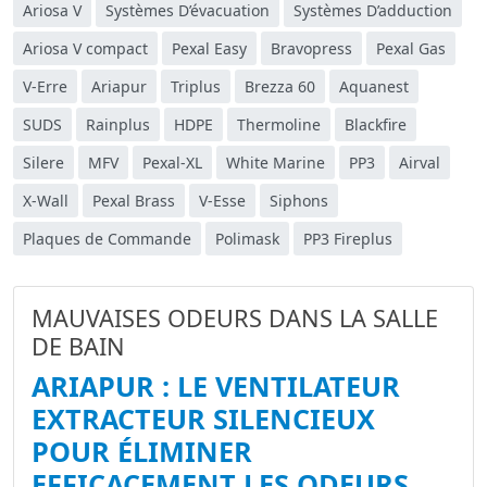
Ariosa V
Systèmes D’évacuation
Systèmes D’adduction
Ariosa V compact
Pexal Easy
Bravopress
Pexal Gas
V-Erre
Ariapur
Triplus
Brezza 60
Aquanest
SUDS
Rainplus
HDPE
Thermoline
Blackfire
Silere
MFV
Pexal-XL
White Marine
PP3
Airval
X-Wall
Pexal Brass
V-Esse
Siphons
Plaques de Commande
Polimask
PP3 Fireplus
MAUVAISES ODEURS DANS LA SALLE
DE BAIN
ARIAPUR : LE VENTILATEUR
EXTRACTEUR SILENCIEUX
POUR ÉLIMINER
EFFICACEMENT LES ODEURS