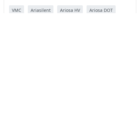
VMC
Ariasilent
Ariosa HV
Ariosa DOT
Brezza 60
Ariosa V
Ariosa V compact
VENTILATION MÉCANIQUE
CONTRÔLÉE
SYSTÈME VRC : QU'EST-CE QUE C'EST,
COMMENT ÇA MARCHE ET
POURQUOI EN INSTALLER UN