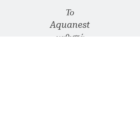
Το
Aquanest
καθιστά
δυνατή τη
διαχείριση
των
ισχυρών
βροχοπτώσεων
μειώνοντας
τις
επιπτώσεις