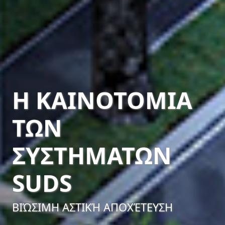
Η ΚΑΙΝΟΤΟΜΊΑ
ΤΩΝ
ΣΥΣΤΗΜΆΤΩΝ
SUDS
ΒΙΏΣΙΜΗ ΑΣΤΙΚΉ ΑΠΟΧΈΤΕΥΣΗ