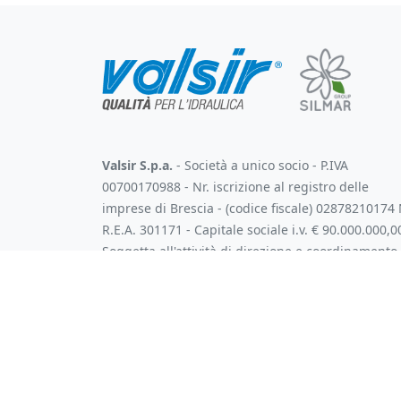
Valsir S.p.a.
- Società a unico socio - P.IVA
00700170988 - Nr. iscrizione al registro delle
imprese di Brescia - (codice fiscale) 02878210174 
R.E.A. 301171 - Capitale sociale i.v. € 90.000.000,0
Soggetta all'attività di direzione e coordinamento
art. 2497 bis C.C. da parte di Silmar Group S.p.A. -
Codice Fiscale 02075160172
Valsir S.p.A.