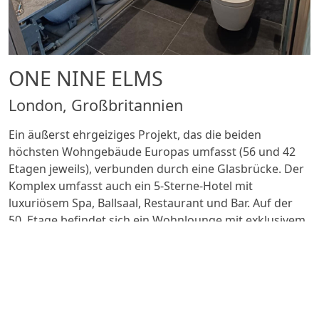
ONE NINE ELMS
London, Großbritannien
Ein äußerst ehrgeiziges Projekt, das die beiden
höchsten Wohngebäude Europas umfasst (56 und 42
Etagen jeweils), verbunden durch eine Glasbrücke. Der
Komplex umfasst auch ein 5-Sterne-Hotel mit
luxuriösem Spa, Ballsaal, Restaurant und Bar. Auf der
50. Etage befindet sich ein Wohnlounge mit exklusivem
Sky Garden mit Blick auf die Stadt.
Die Wohnungen decken eine Gesamtfläche von 730.000
Quadratmetern ab, ergänzt durch 173 Hotelzimmer
und etwa 1.000 Quadratmeter Einzelhandelsfläche.
Die Entwässerungssysteme in den Wohnungen