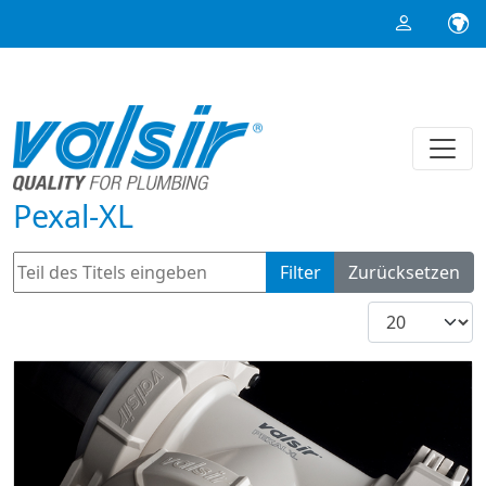
Pexal-XL
Teil des Titels eingeben
Filter
Zurücksetzen
Anzeige #