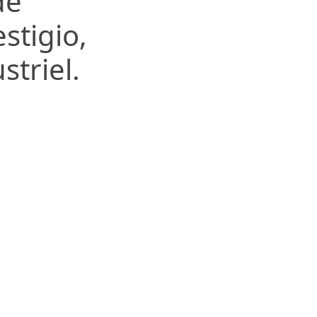
de
estigio,
striel.