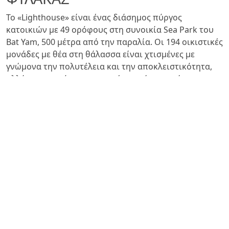
Το «Lighthouse» είναι ένας διάσημος πύργος
κατοικιών με 49 ορόφους στη συνοικία Sea Park του
Bat Yam, 500 μέτρα από την παραλία. Οι 194 οικιστικές
μονάδες με θέα στη θάλασσα είναι χτισμένες με
γνώμονα την πολυτέλεια και την αποκλειστικότητα,
αλλά το συγκρότημα προσφέρει επίσης πισίνα και
πλήρως εξοπλισμένο γυμναστήριο. Το έργο θα
ολοκληρωθεί με την ανέγερση 6ώροφου πολυτελούς
ξενοδοχείου δίπλα στον πύργο.
Η συμβολή της Valsir αντιπροσωπεύεται από το
σύστημα αποχέτευσης
PP3
και το σύστημα απορροής
ομβρίων υδάτων
Rainplus
.
Δείτε όλα τα έργα