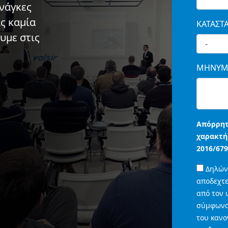
νάγκες
ίς καμία
ΚΑΤΑΣΤ
υμε στις
ΜΗΝΥΜ
Απόρρητ
χαρακτή
2016/679
Δηλώνω
αποδεχτε
από τον 
σύμφωνα 
του κανο