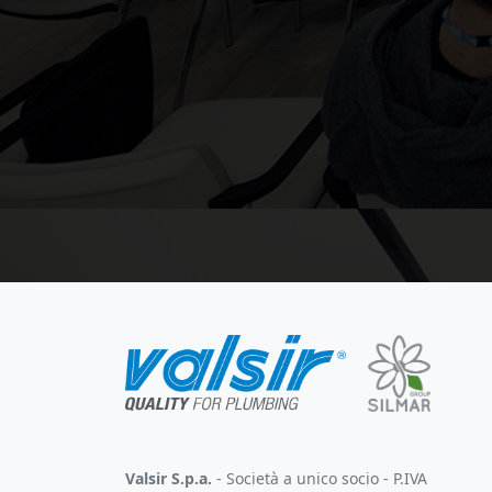
Valsir S.p.a.
- Società a unico socio - P.IVA