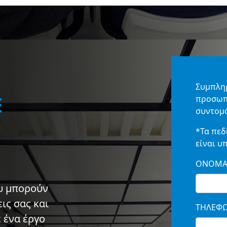
Συμπλη
Ε
προσωπι
συντομό
*Τα πεδ
είναι υ
ΟΝΟΜΑ
ό
ου μπορούν
ις σας και
ΤΗΛΕΦ
 ένα έργο