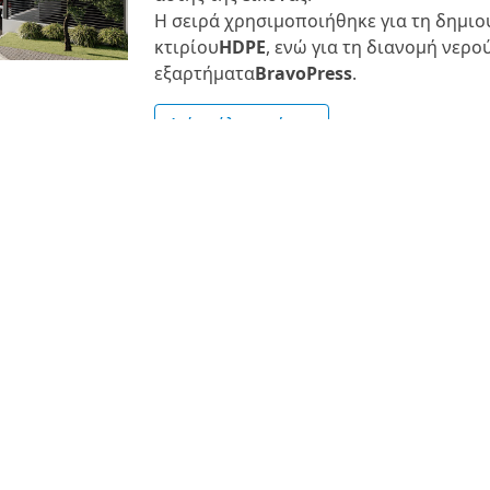
Η σειρά χρησιμοποιήθηκε για τη δημι
κτιρίου
HDPE
, ενώ για τη διανομή νερο
εξαρτήματα
BravoPress
.
Δείτε όλα τα έργα
Nr.
0 -
 ex