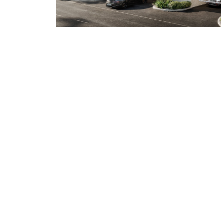
Valsir S.p.a.
- Società a unico socio - P.IVA
00700170988 - Nr. iscrizione al registro delle
imprese di Brescia - (codice fiscale) 02878210174 
R.E.A. 301171 - Capitale sociale i.v. € 90.000.000,0
Soggetta all'attività di direzione e coordinamento
art. 2497 bis C.C. da parte di Silmar Group S.p.A. -