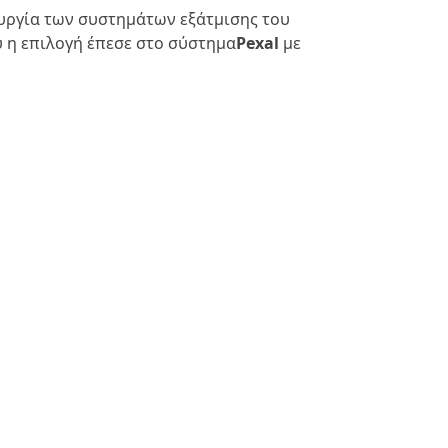
ουργία των συστημάτων εξάτμισης του
ύ η επιλογή έπεσε στο σύστημα
Pexal
με
MENU
PRIVACY POLICY
COOKIE POLICY
PRIVACY INFORMATIVE
WHISTLEBLOWING
ΜΟΝΤΈΛΟ 231