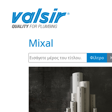
Mixal
Εισάγετε μέρος του τίτλου.
Φίλτρο